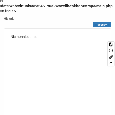
in
/data/web/virtuals/52324/virtual/www/lib/tpl/bootstrap3/main.php
on line
15
Historie
geospy
Nic nenalezeno.