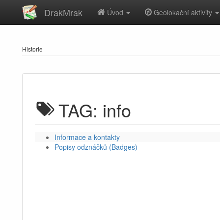
DrakMrak
Úvod
Geolokační aktivity
Historie
TAG: info
Informace a kontakty
Popisy odznáčků (Badges)