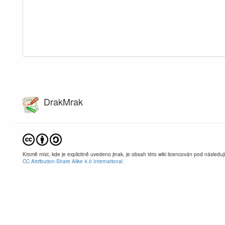
DrakMrak
Kromě míst, kde je explicitně uvedeno jinak, je obsah této wiki licencován pod následujíc
CC Attribution-Share Alike 4.0 International